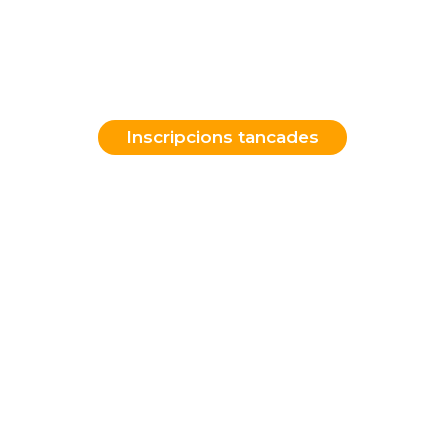
La Llotja de Mar, Barcelona
Inscripcions tancades