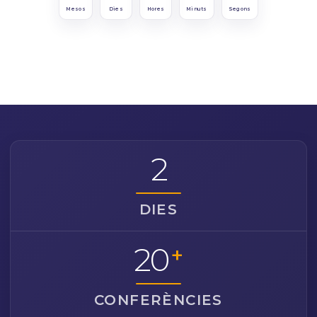
Mesos
Dies
Hores
Minuts
Segons
2
DIES
20
+
CONFERÈNCIES