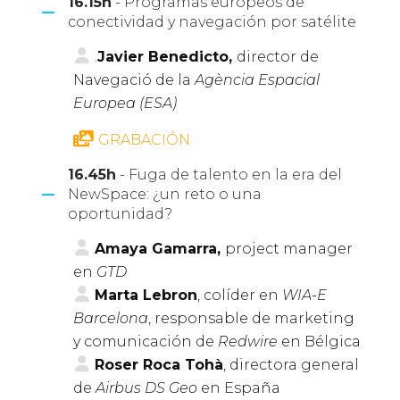
16.15h
- Programas europeos de
conectividad y navegación por satélite
.
Javier Benedicto,
director de
Navegació de la
Agència Espacial
Europea (ESA)
GRABACIÓN
16.45h
- Fuga de talento en la era del
NewSpace: ¿un reto o una
oportunidad?
Amaya Gamarra,
project manager
en
GTD
Marta Lebron
, colíder en
WIA-E
Barcelona
, responsable de marketing
y comunicación de
Redwire
en Bélgica
Roser Roca Tohà
, directora general
de
Airbus DS Geo
en España