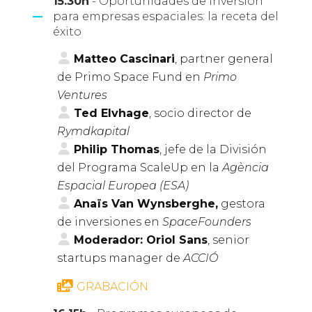
15.30h
- Oportunidades de inversión
para empresas espaciales: la receta del
éxito
Matteo Cascinari
, partner general
de Primo Space Fund en
Primo
Ventures
Ted Elvhage
, socio director de
Rymdkapital
Philip Thomas
, jefe de la División
del Programa ScaleUp en la
Agència
Espacial Europea (ESA)
Anaïs Van Wynsberghe,
gestora
de inversiones en
SpaceFounders
Moderador: Oriol Sans
, senior
startups manager de
ACCIÓ
GRABACIÓN