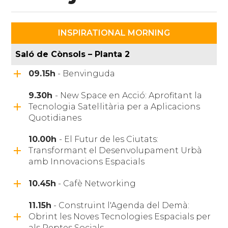
INSPIRATIONAL MORNING
Saló de Cònsols – Planta 2
09.15h
- Benvinguda
9.30h
- New Space en Acció: Aprofitant la
Tecnologia Satel·litària per a Aplicacions
Quotidianes
10.00h
- El Futur de les Ciutats:
Transformant el Desenvolupament Urbà
amb Innovacions Espacials
10.45h
- Cafè Networking
11.15h
- Construint l'Agenda del Demà:
Obrint les Noves Tecnologies Espacials per
als Reptes Socials