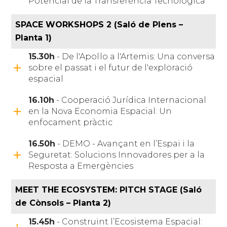
Potencial de la Transferència Tecnològica
SPACE WORKSHOPS 2
(Saló de Plens –
Planta 1)
15.30h
- De l'Apol·lo a l'Artemis: Una conversa
sobre el passat i el futur de l'exploració
espacial
16.10h
- Cooperació Jurídica Internacional
en la Nova Economia Espacial: Un
enfocament pràctic
16.50h
- DEMO - Avançant en l’Espai i la
Seguretat: Solucions Innovadores per a la
Resposta a Emergències
MEET THE ECOSYSTEM: PITCH STAGE
(Saló
de Cònsols – Planta 2)
15.45h
- Construint l’Ecosistema Espacial: