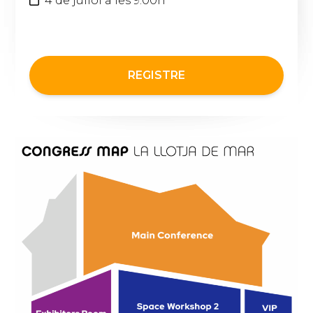
4 de juliol a les 9.00h
.
.
REGISTRE