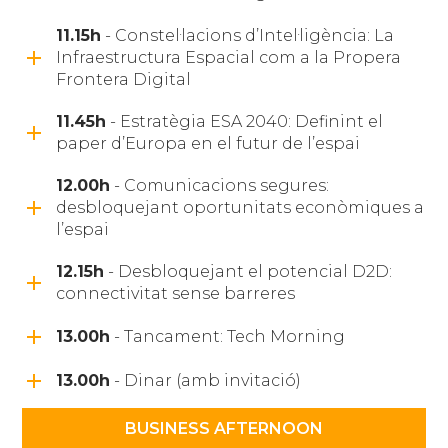
11.15h
- Constel·lacions d’Intel·ligència: La
Infraestructura Espacial com a la Propera
Frontera Digital
11.45h
- Estratègia ESA 2040: Definint el
paper d’Europa en el futur de l’espai
12.00h
- Comunicacions segures:
desbloquejant oportunitats econòmiques a
l’espai
12.15h
- Desbloquejant el potencial D2D:
connectivitat sense barreres
13.00h
- Tancament: Tech Morning
13.00h
- Dinar (amb invitació)
BUSINESS AFTERNOON