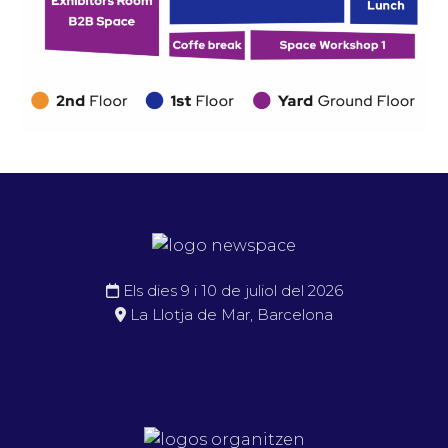
Els dies 9 i 10 de juliol del 2026
La Llotja de Mar, Barcelona